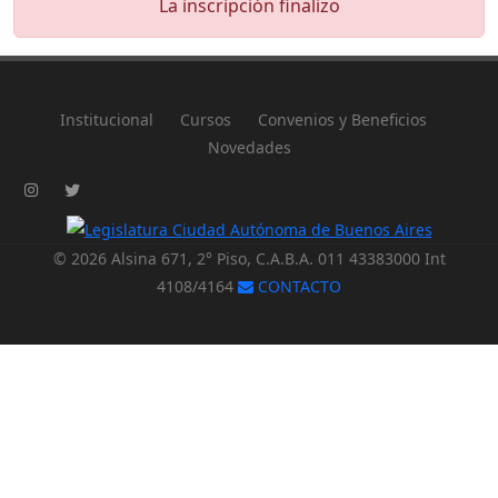
La inscripción finalizo
Institucional
Cursos
Convenios y Beneficios
Novedades
© 2026 Alsina 671, 2° Piso, C.A.B.A. 011 43383000 Int
4108/4164
CONTACTO