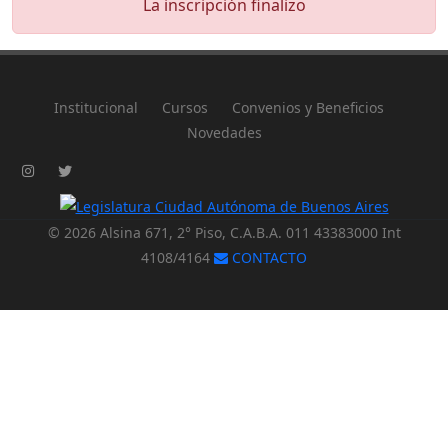
La inscripción finalizo
Institucional
Cursos
Convenios y Beneficios
Novedades
© 2026 Alsina 671, 2° Piso, C.A.B.A. 011 43383000 Int
4108/4164
CONTACTO