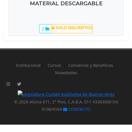
MATERIAL DESCARGABLE
SOLO INSCRIPTOS
2
Institucional
Cursos
Convenios y Beneficios
Novedades
© 2026 Alsina 671, 2° Piso, C.A.B.A. 011 43383000 Int
4108/4164
CONTACTO