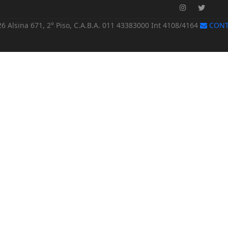
6 Alsina 671, 2° Piso, C.A.B.A. 011 43383000 Int 4108/4164
CONT