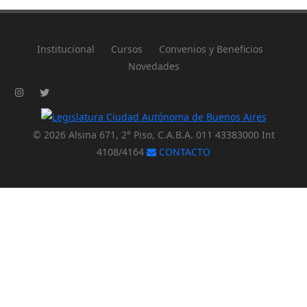
Institucional
Cursos
Convenios y Beneficios
Novedades
© 2026 Alsina 671, 2° Piso, C.A.B.A. 011 43383000 Int
4108/4164
CONTACTO