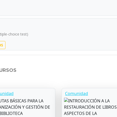
iple-choice test)
OS
CURSOS
unidad
Comunidad