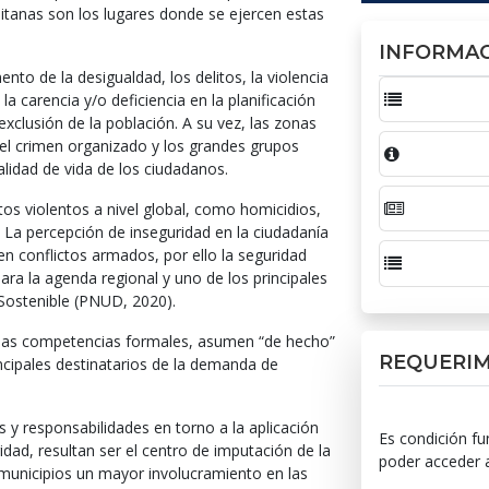
litanas son los lugares donde se ejercen estas
INFORMAC
nto de la desigualdad, los delitos, la violencia
a carencia y/o deficiencia en la planificación
clusión de la población. A su vez, las zonas
l crimen organizado y los grandes grupos
lidad de vida de los ciudadanos.
os violentos a nivel global, como homicidios,
 La percepción de inseguridad en la ciudadanía
n conflictos armados, por ello la seguridad
ara la agenda regional y uno de los principales
 Sostenible (PNUD, 2020).
e las competencias formales, asumen “de hecho”
REQUERI
ncipales destinatarios de la demanda de
s y responsabilidades en torno a la aplicación
Es condición fu
idad, resultan ser el centro de imputación de la
poder acceder al
s municipios un mayor involucramiento en las